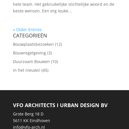
hele team. Het gebruikelijke stichtelijke woord en de
beste wensen. Een erg leuke...
« Older Entries
CATEGORIEËN
Bouwplaatsbezoeken
(12)
Bouwregelgeving
(3)
Duurzaam Bouwen
(10)
In het nieuws!
(45)
VFO ARCHITECTS I URBAN DESIGN BV
Grote Berg 18 D
5611 KK Eindhoven
info@vfo-arch.nl