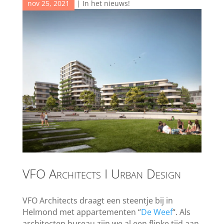
nov 25, 2021
|
In het nieuws!
VFO Architects I Urban Design
VFO Architects draagt een steentje bij in
Helmond met appartementen “
De Weef
“. Als
architecten bureau zijn we al een flinke tijd aan