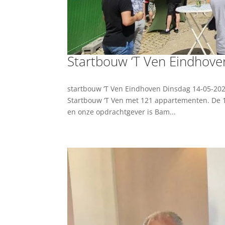
Startbouw ‘T Ven Eindhove
startbouw ‘T Ven Eindhoven Dinsdag 14-05-2024
Startbouw ‘T Ven met 121 appartementen. De 1
en onze opdrachtgever is Bam...