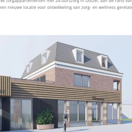
luxe zorgappartementen met 24-uurszorg in Duizel, aan de rand va
, een nieuwe locatie voor ontwikkeling van zorg- en wellness gerela