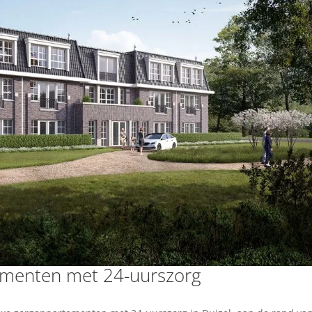
tementen met 24-uurszorg