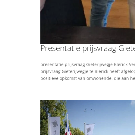
Presentatie prijsvraag Giet
presentatie prijsvraag Gieterijwegje Blerick-
prijsvraag Gieterijwegje te Blerick heeft afg
positieve opkomst van omwonende, die aan het