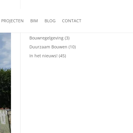
 250 77 00
info@vfo-arch.nl
CATEGORIEËN
PROJECTEN
BIM
BLOG
CONTACT
Bouwplaatsbezoeken
(12)
Bouwregelgeving
(3)
Duurzaam Bouwen
(10)
In het nieuws!
(45)