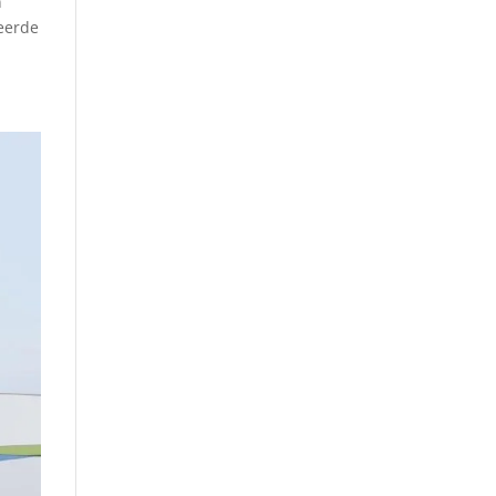
n
teerde