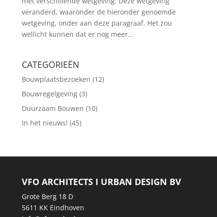
met verschillende wetgeving. Deze wetgeving
veranderd, waaronder de hieronder genoemde
wetgeving, onder aan deze paragraaf. Het zou
wellicht kunnen dat er nog meer...
CATEGORIEËN
Bouwplaatsbezoeken
(12)
Bouwregelgeving
(3)
Duurzaam Bouwen
(10)
In het nieuws!
(45)
VFO ARCHITECTS I URBAN DESIGN BV
Grote Berg 18 D
5611 KK Eindhoven