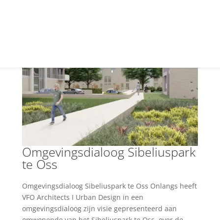
+31(0) 40 250 77 00
info@vfo-arch.nl
Omgevingsdialoog Sibeliuspark
te Oss
Omgevingsdialoog Sibeliuspark te Oss Onlangs heeft
VFO Architects I Urban Design in een
omgevingsdialoog zijn visie gepresenteerd aan
omwonende van het Sibeliuspark te Oss, over de