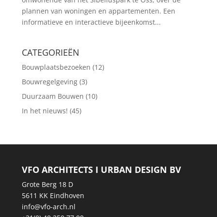
plannen van woningen en appartementen. Een
informatieve en interactieve bijeenkomst...
CATEGORIEËN
Bouwplaatsbezoeken
(12)
Bouwregelgeving
(3)
Duurzaam Bouwen
(10)
In het nieuws!
(45)
VFO ARCHITECTS I URBAN DESIGN BV
Grote Berg 18 D
5611 KK Eindhoven
info@vfo-arch.nl