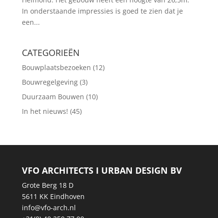
In onderstaande impressies is goed te zien dat je
een...
CATEGORIEËN
Bouwplaatsbezoeken
(12)
Bouwregelgeving
(3)
Duurzaam Bouwen
(10)
In het nieuws!
(45)
VFO ARCHITECTS I URBAN DESIGN BV
Grote Berg 18 D
5611 KK Eindhoven
info@vfo-arch.nl