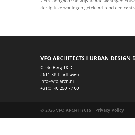
klein landgoed van vrijstaande woningen ontw
dertig luxe woningen getekend rond een centra
VFO ARCHITECTS I URBAN DESIGN 
Grote Berg 18 D
5611 KK Eindhoven
info@vfo-arch.nl
+31(0) 40 250 77 00
© 2026
VFO ARCHITECTS
-
Privacy Policy