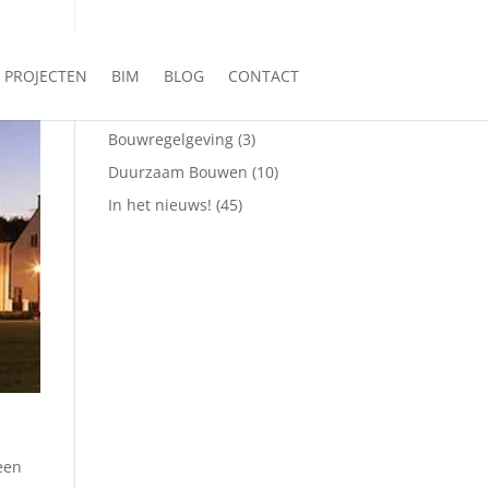
 250 77 00
info@vfo-arch.nl
CATEGORIEËN
PROJECTEN
BIM
BLOG
CONTACT
Bouwplaatsbezoeken
(12)
Bouwregelgeving
(3)
Duurzaam Bouwen
(10)
In het nieuws!
(45)
een