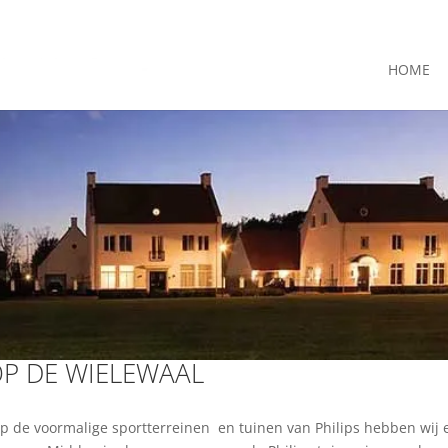
+31(0) 40
HOME
P DE WIELEWAAL
 voormalige sportterreinen en tuinen van Philips hebben wij 