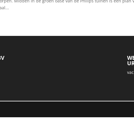
orpen. Midden in de groen oase van de Philips tuinen is een plan 
al...
BV
WE
UR
vac