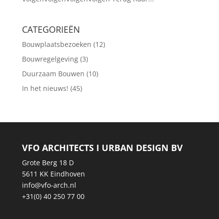
CATEGORIEËN
Bouwplaatsbezoeken
(12)
Bouwregelgeving
(3)
Duurzaam Bouwen
(10)
In het nieuws!
(45)
VFO ARCHITECTS I URBAN DESIGN BV
Grote Berg 18 D
5611 KK Eindhoven
info@vfo-arch.nl
+31(0) 40 250 77 00