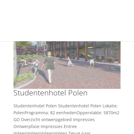
+31(0) 40 250 77 00
info@vfo-arch.nl
Studentenhotel Polen
Studentenhotel Polen Studentenhotel Polen Lokatie:
PolenProgramma: 82 eenhedenOppervlakte: 5870m2
GO Overzicht ontwerpgebied Impressies
Ontwerpfase Impressies Entree
VolgenVolgenVolgenVolgen Terug naar...