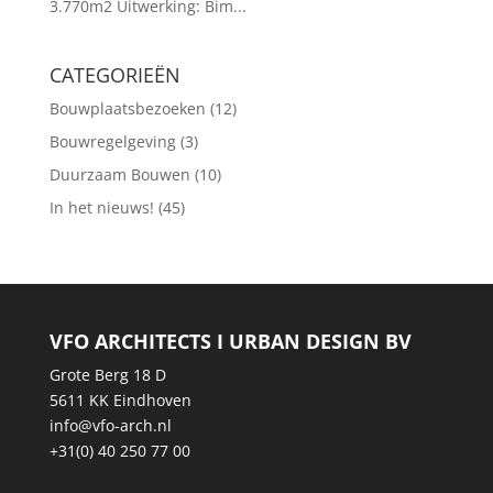
3.770m2 Uitwerking: Bim...
CATEGORIEËN
Bouwplaatsbezoeken
(12)
Bouwregelgeving
(3)
Duurzaam Bouwen
(10)
In het nieuws!
(45)
VFO ARCHITECTS I URBAN DESIGN BV
Grote Berg 18 D
5611 KK Eindhoven
info@vfo-arch.nl
+31(0) 40 250 77 00