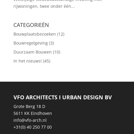
rijwoningen, twee onder één...
CATEGORIEËN
Bouwplaatsbezoeken
(12)
Bouwregelgeving
(3)
Duurzaam Bouwen
(10)
In het nieuws!
(45)
VFO ARCHITECTS I URBAN DESIGN BV
Grote Berg 18 D
5611 KK Eindhoven
info@vfo-arch.nl
+31(0) 40 250 77 00