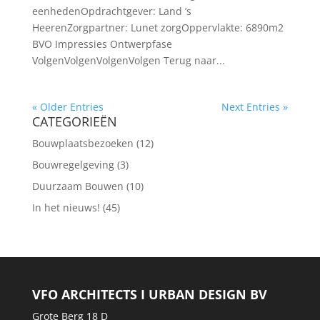
eenhedenOpdrachtgever: Land ’s
HeerenZorgpartner: Lunet zorgOppervlakte: 6890m2
BVO Impressies Ontwerpfase
VolgenVolgenVolgenVolgen Terug naar...
« Older Entries
Next Entries »
CATEGORIEËN
Bouwplaatsbezoeken
(12)
Bouwregelgeving
(3)
Duurzaam Bouwen
(10)
In het nieuws!
(45)
VFO ARCHITECTS I URBAN DESIGN BV
Grote Berg 18 D