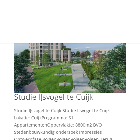
+31(0) 40 250 77 00
info@vfo-arch.nl
Studie IJsvogel te Cuijk
Studie IJsvogel te Cuijk Studie IJsvogel te Cuijk
Lokatie: CuijkProgramma: 61
AppartementenOppervlakte: 8800m2 BVO
Stedenbouwkundig onderzoek Impressies
Ontwerpfase VolgenVolgenVolgenVolgen Terug