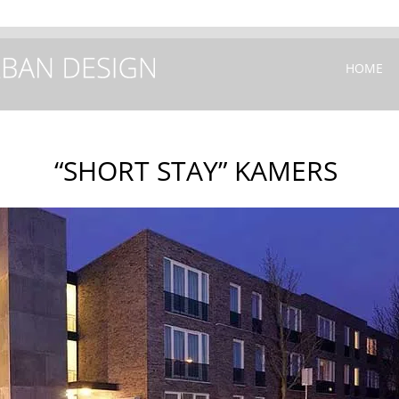
+31(0) 40
HOME
“SHORT STAY” KAMERS