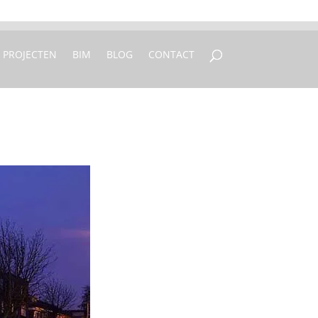
 250 77 00
info@vfo-arch.nl
PROJECTEN
BIM
BLOG
CONTACT