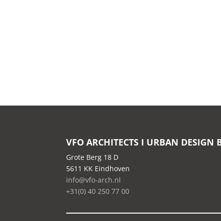
VFO ARCHITECTS I URBAN DESIGN 
Grote Berg 18 D
5611 KK Eindhoven
info@vfo-arch.nl
+31(0) 40 250 77 00