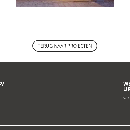
TERUG NAAR PROJECTEN
BV
WE
UR
vac