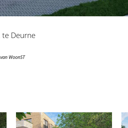
k te Deurne
 van WoonST