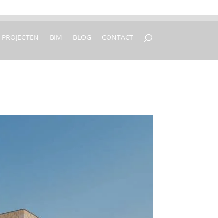
 250 77 00
info@vfo-arch.nl
PROJECTEN
BIM
BLOG
CONTACT