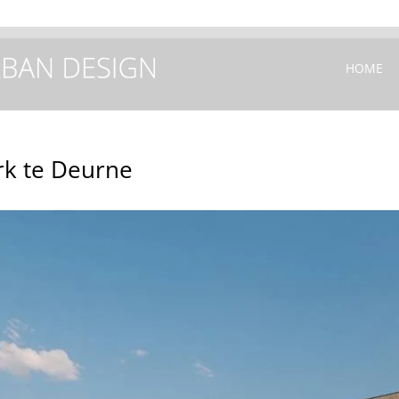
+31(0) 40
HOME
rk te Deurne