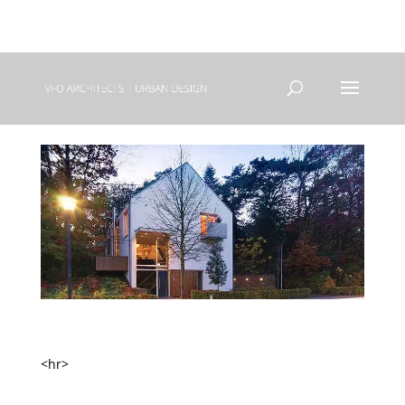
+31(0) 40 250 77 00
info@vfo-arch.nl
HUIS L
<hr>